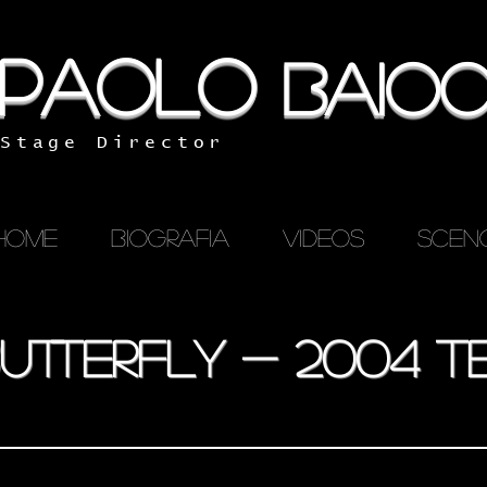
PAOLO
BAIO
Stage Director
HOME
BIOGRAFIA
Videos
SCEN
tterfly - 2004 te