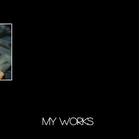
MY WORKS