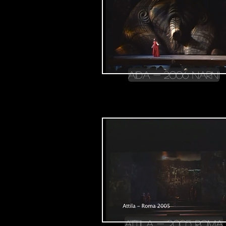
Aida - 2006 Narni
Attila - 2005 Roma