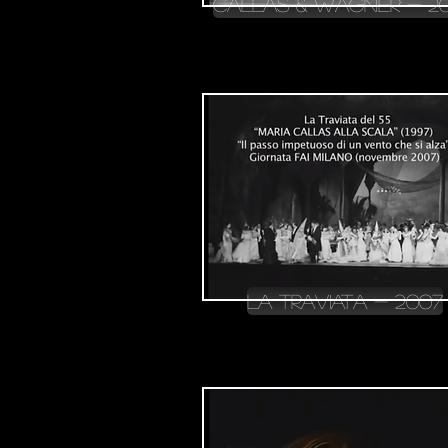
Callas & Wagner - 2
La Traviata - 2007