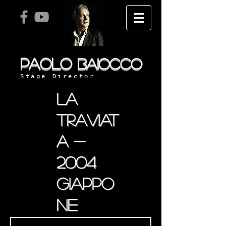
PAOLO
BAIOCCO
Stage Director
la
traviat
a -
2004
giappo
ne